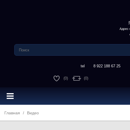
Адрес 
8 922 188 67 25
(0)
(0)
Главная
Видео