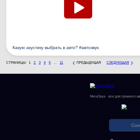
Какую акустику выбрать в авто? #автозвук
СТРАНИЦЫ:
1
2
3
4
5
...
11
ПРЕДЫДУЩАЯ
СЛЕДУЮЩАЯ
МегаЗвук - все для громкого а
Соо