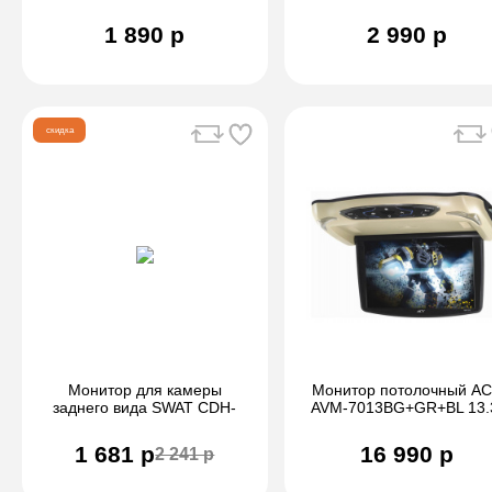
камеры заднего вида.
Диагональ экрана 4.3"
1 890 р
2 990 р
скидка
Монитор для камеры
Монитор потолочный A
заднего вида SWAT CDH-
AVM-7013BG+GR+BL 13.
125 BL 4.3"
1 681 р
16 990 р
2 241 р