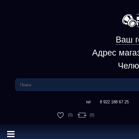
Ваш г
Адрес мага
Челю
8 922 188 67 25
(
0
)
(
0
)