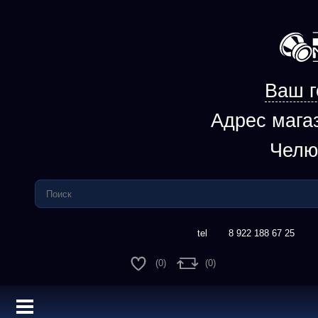
Ваш г
Адрес мага
Челю
8 922 188 67 25
(0)
(0)