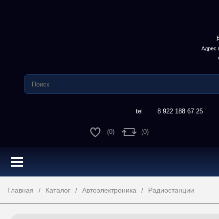
Адрес 
8 922 188 67 25
(
0
)
(
0
)
Главная
Каталог
Автоэлектроника
Радиостанции