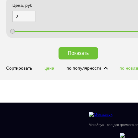
Цена, руб
Показать
Сортировать
цена
по популярности
по новиз
Радиостанции
МегаЗвук - все для громкого а