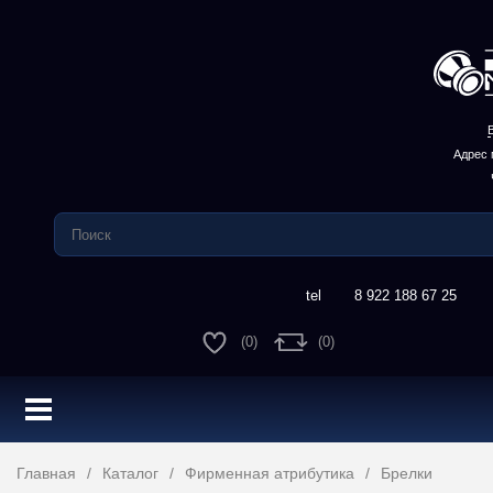
Адрес 
8 922 188 67 25
(
0
)
(
0
)
Главная
Каталог
Фирменная атрибутика
Брелки