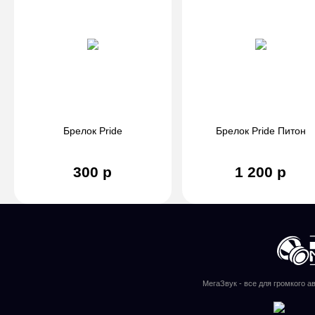
Брелок Pride
Брелок Pride Питон
300 р
1 200 р
МегаЗвук - все для громкого а