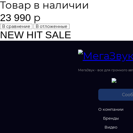
Товар в наличии
23 990 р
В сравнение
В отложенные
NEW
HIT
SALE
МегаЗвук - все для громкого ав
Сооб
О компании
Бренды
Видео