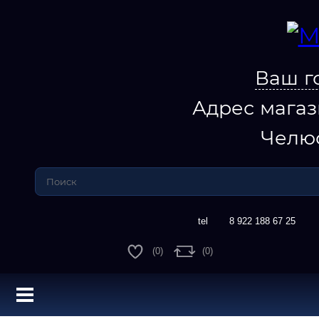
Ваш г
Адрес магаз
Челю
8 922 188 67 25
(0)
(0)